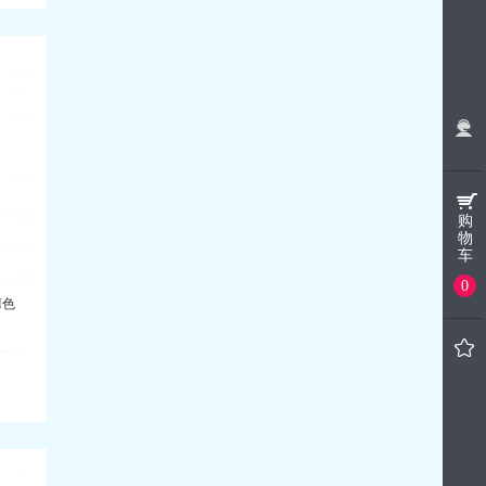
购
物
车
0
H色