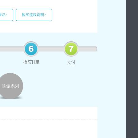
验证>
购买流程说明>
骄傲系列