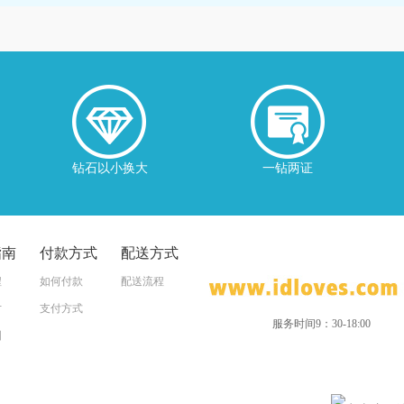
钻石以小换大
一钻两证
指南
付款方式
配送方式
程
如何付款
配送流程
寸
支付方式
服务时间9：30-18:00
图