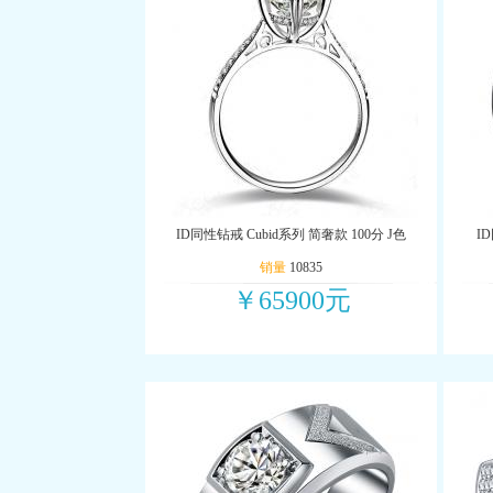
ID同性钻戒 Cubid系列 简奢款 100分 J色
I
销量
10835
￥65900元