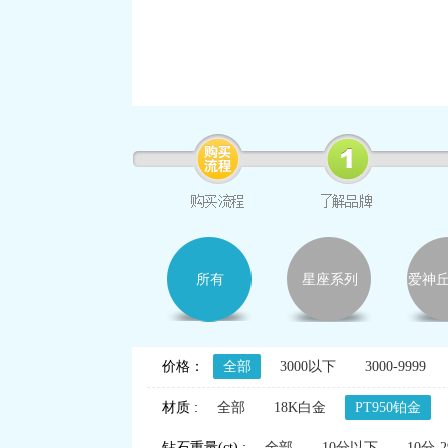
所有
星座系列
爱神
价格：
全部
3000以下
3000-9999
材质 :
全部
18K白金
PT950铂金
钻石重量(ct) :
全部
10分以下
10分-