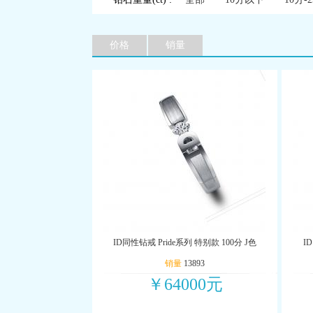
价格
销量
ID同性钻戒 Pride系列 特别款 100分 J色
I
销量
13893
￥64000元