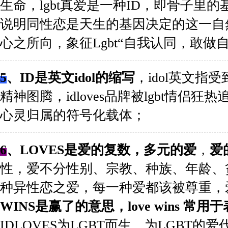
生命，lgbt真爱是一种ID，即骨子里
说明同性恋是天生的基因决定的这一自
心之所向，象征Lgbt“自我认同，敢做
5
、
ID是英文idol的缩写
，idol英文
精神图腾，idloves品牌被lgbt情侣狂
心灵归属的符号化载体；
6
、
LOVES是爱的复数，多元的爱
，
爱
性，爱不分性别、宗教、种族、年龄、
种异性恋之爱，每一种爱都该被尊重，
WINS是赢了的意思，love wins 
IDLOVES为LGBT而生，为LGBT的