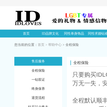
首页
ID品牌文化
同性单身饰品
同性求婚钻
您当前的位置：
首页
>
帮助中心
> 全程保险
售后服务
全程保险
全程保险
只要购买ID
一钻双证
万无一失，
终身保养
退货流程
全程默认顺丰
钻石以小换大