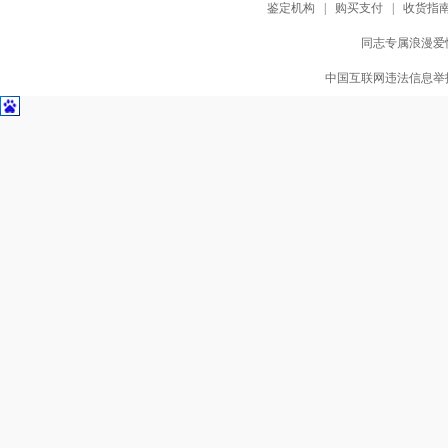
鉴定机构
|
购买支付
|
收货指
同志专属浪漫爱情
中国互联网违法信息举报