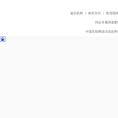
鉴定机构
|
购买支付
|
收货指
同志专属浪漫爱情
中国互联网违法信息举报