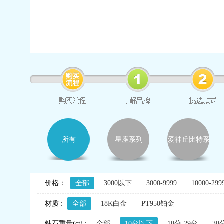
所有
星座系列
爱神丘比特系
列
价格：
全部
3000以下
3000-9999
10000-299
材质 :
全部
18K白金
PT950铂金
钻石重量(ct) :
全部
10分以下
10分-29分
30