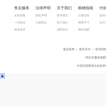
售后服务
法律声明
关于我们
购物指南
付
全程保险
隐私声明
联系我们
注册流程
如何
一钻双证
注册协议
加入我们
测量手寸
支付
终身保养
诚聘贤才
网站地图
鉴定机构
|
购买支付
|
收货指
同志专属浪漫爱情
中国互联网违法信息举报