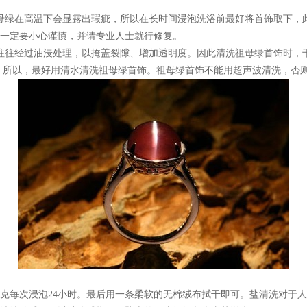
母绿在高温下会显露出瑕疵，所以在长时间浸泡洗浴前最好将首饰取下，
一定要小心谨慎，并请专业人士就行修复。
往往经过油浸处理，以掩盖裂隙、增加透明度。因此清洗祖母绿首饰时，
 所以，最好用清水清洗祖母绿首饰。祖母绿首饰不能用超声波清洗，否
0克每次浸泡24小时。最后用一条柔软的无棉绒布拭干即可。盐清洗对于