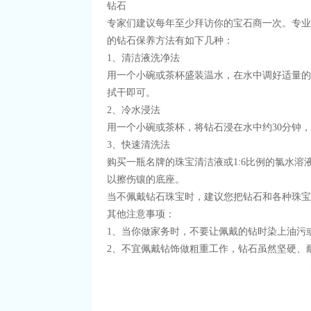
钻石
专家们建议每年至少拜访你的宝石商一次。专业
的钻石保养方法有如下几种：
1、清洁液洗净法
用一个小碗或茶杯盛装温水，在水中调好适量的
拭干即可。
2、冷水浸法
用一个小碗或茶杯，将钻石浸在水中约30分钟
3、快速清洗法
购买一瓶名牌的珠宝清洁液或1:6比例的氯水
以擦伤镶的底座。
当不佩戴钻石珠宝时，建议您把钻石和各种珠宝
其他注意事项：
1、当你做家务时，不要让佩戴的钻时染上油污
2、不宜佩戴钻饰做粗重工作，钻石虽然坚硬、