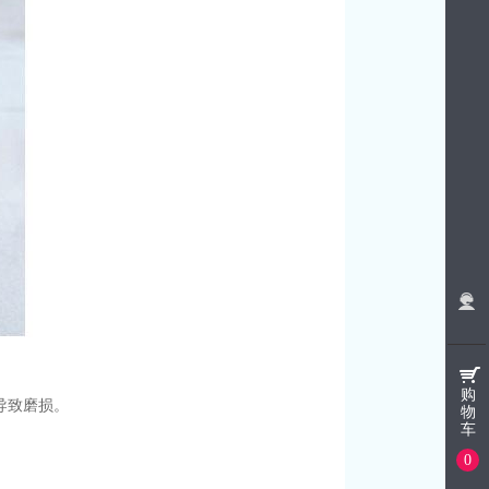
购
导致磨损。
物
车
0