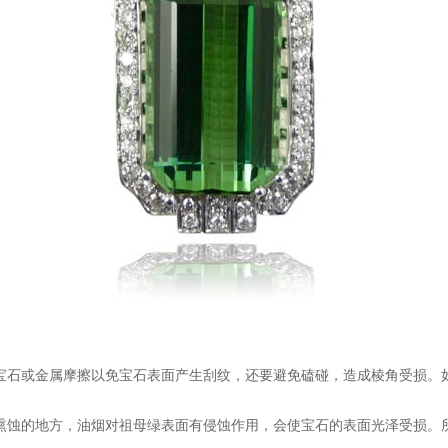
宝石或金属摩擦以免宝石表面产生刮纹，还要避免磕碰，造成棱角受损。
熏蚀的地方，油烟对祖母绿表面有侵蚀作用，会使宝石的表面光泽受损。