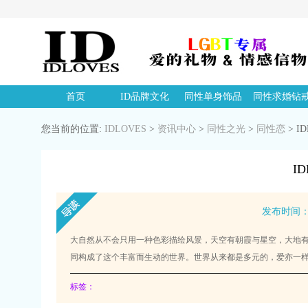
首页
ID品牌文化
同性单身饰品
同性求婚钻
您当前的位置:
IDLOVES
>
资讯中心
>
同性之光
>
同性恋
>
I
I
发布时间：20
大自然从不会只用一种色彩描绘风景，天空有朝霞与星空，大地
同构成了这个丰富而生动的世界。世界从来都是多元的，爱亦一样
标签：