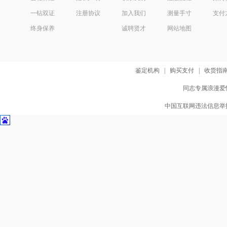
一钻双证
注册协议
加入我们
测量手寸
支付
终身保养
诚聘贤才
网站地图
鉴定机构
|
购买支付
|
收货指
同志专属浪漫爱情
中国互联网违法信息举报