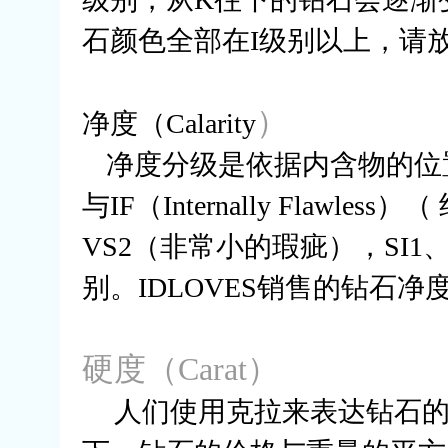
石颜色全部在
I
级别以上，请
）
净度（
Calarity
净度分级是依据内含物的位
与
IF
（
Internally Flawless
）（
VS2
（非常小的瑕疵），
SI1
别。
IDLOVES
销售的钻石净
硬度（
Carat
）
人们使用克拉来表达钻石