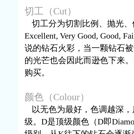
切工（
Cut
）
切工分为切割比例、抛光、
Excellent, Very Good, Good, Fai
说的钻石火彩，当一颗钻石被
的光芒也会因此而逊色下来。
购买。
颜色（
Colour
）
以无色为最好，色调越深，
级。
D
是顶级颜色（
D
即
Diamo
级别，从
K
往下的钻石会逐渐