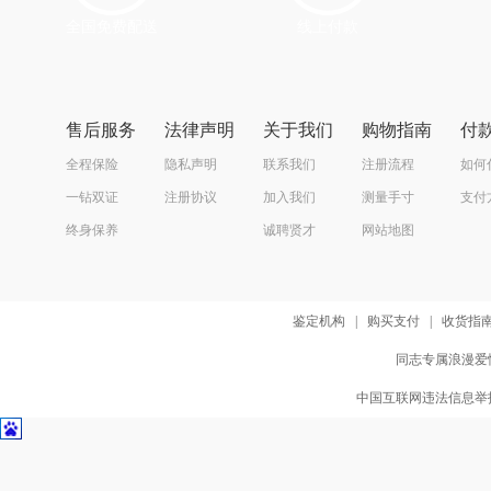
全国免费配送
线上付款
售后服务
法律声明
关于我们
购物指南
付
全程保险
隐私声明
联系我们
注册流程
如何
一钻双证
注册协议
加入我们
测量手寸
支付
终身保养
诚聘贤才
网站地图
鉴定机构
|
购买支付
|
收货指
同志专属浪漫爱情
中国互联网违法信息举报