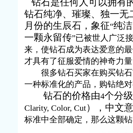
钻石是任何人可以拥有
钻石纯净、璀璨、独一无
月份的生辰石，象征
纯洁
“
一颗永留传
”
已被世人广泛
来，使钻石成为表达爱意的最
才具有了征服爱情的神奇力量
很多钻石买家在购买钻石前
一种标准化的产品，购钻绝对
钻石的价格由
个分级
4
），中文
Clarity, Color, Cut
标准中全部确定，那么这颗钻