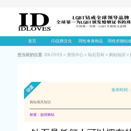
首页
ID品牌文化
同性单身饰品
同性求婚钻
您当前的位置:
IDLOVES
>
资讯中心
>
钻石百科
>
购钻知识
>
发布时间：20
购钻相关知识
标签：如何购钻