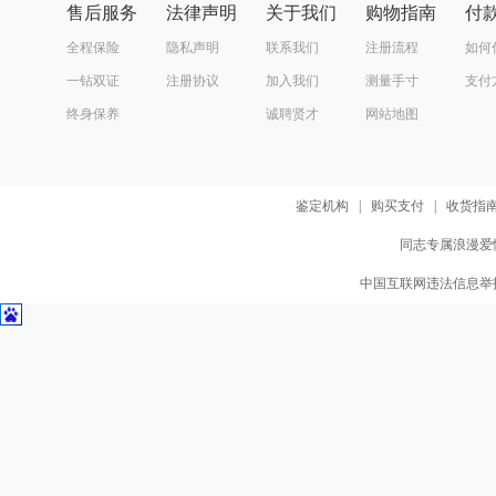
售后服务
法律声明
关于我们
购物指南
付
全程保险
隐私声明
联系我们
注册流程
如何
一钻双证
注册协议
加入我们
测量手寸
支付
终身保养
诚聘贤才
网站地图
鉴定机构
|
购买支付
|
收货指
同志专属浪漫爱情
中国互联网违法信息举报