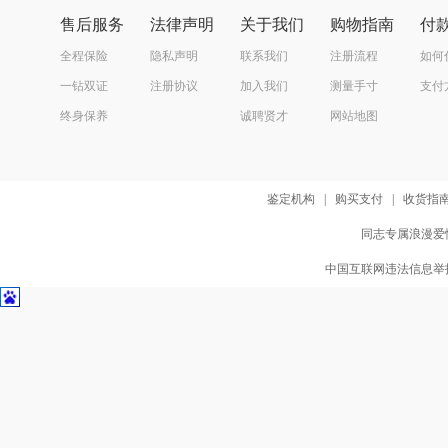
售后服务
法律声明
关于我们
购物指南
付
全程保险
隐私声明
联系我们
注册流程
如何
一钻双证
注册协议
加入我们
测量手寸
支付
终身保养
诚聘贤才
网站地图
鉴定机构
|
购买支付
|
收货指
同志专属浪漫爱情
中国互联网违法信息举报