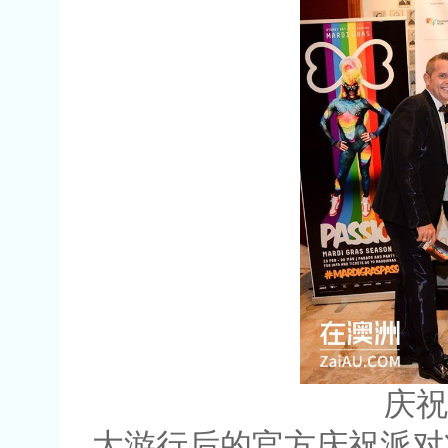
庆祝派
大游行后的官方庆祝派对将在Moor