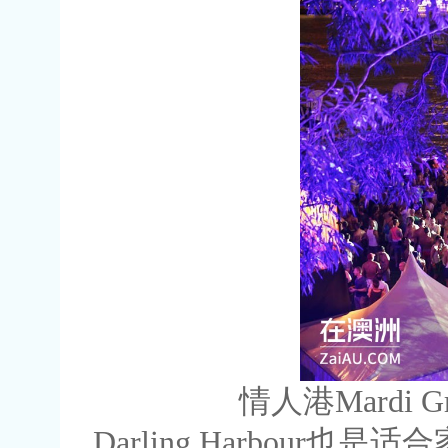
情人港Mardi Gra
Darling Harbo