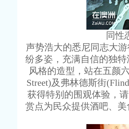
同性恋大
声势浩大的悉尼同志大游
纷多姿，充满自信的独特
风格的造型，站在五颜六色
Street)及弗林德斯街(Fl
获得特别的围观体验，请前往P
赏点为民众提供酒吧、美