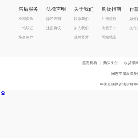
售后服务
法律声明
关于我们
购物指南
付
全程保险
隐私声明
联系我们
注册流程
如何
一钻双证
注册协议
加入我们
测量手寸
支付
终身保养
诚聘贤才
网站地图
鉴定机构
|
购买支付
|
收货指
同志专属浪漫爱情
中国互联网违法信息举报