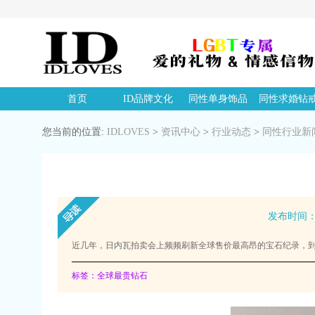
首页
ID品牌文化
同性单身饰品
同性求婚钻
您当前的位置:
IDLOVES
>
资讯中心
>
行业动态
>
同性行业新
发布时间：20
近几年，日内瓦拍卖会上频频刷新全球售价最高昂的宝石纪录，
标签：全球最贵钻石