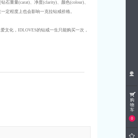
t)、净度(clarity)、颜色(colour)、
度在一定程度上也会影响一克拉钻戒价格。
文化，IDLOVES的钻戒一生只能购买一次，
购
物
车
0