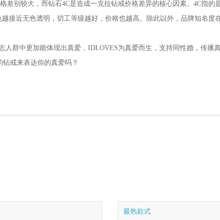
别较大，而钻石4C是造成一克拉钻戒价格差异的核心因素。4C指的是钻石重量(cara
钻石颜色越接近无色透明，切工等级越好，价格也越高。除此以外，品牌知名
中更加能体现出真爱，IDLOVES为真爱而生，支持同性婚，传播真爱
S的钻戒来表达你的真爱吗？
最热款式