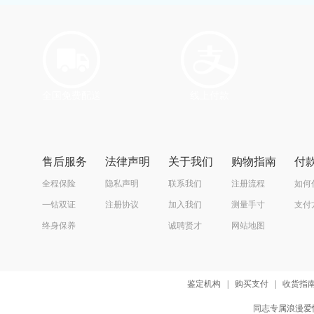
全国免费配送
线上付款
售后服务
法律声明
关于我们
购物指南
付
全程保险
隐私声明
联系我们
注册流程
如何
一钻双证
注册协议
加入我们
测量手寸
支付
终身保养
诚聘贤才
网站地图
鉴定机构
|
购买支付
|
收货指
同志专属浪漫爱情