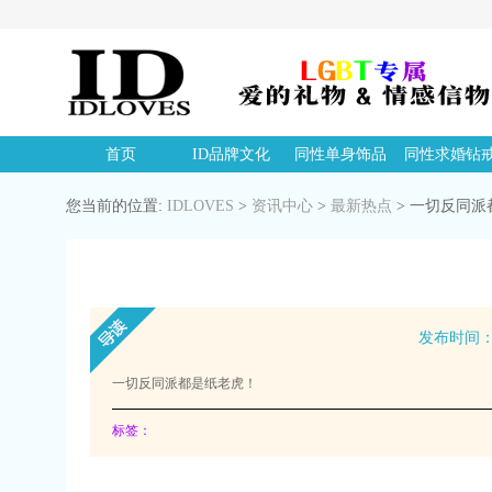
首页
ID品牌文化
同性单身饰品
同性求婚钻
您当前的位置:
IDLOVES
>
资讯中心
>
最新热点
>
一切反同派
发布时间：20
一切反同派都是纸老虎！
标签：