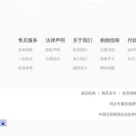
全国免费配送
线上付款
售后服务
法律声明
关于我们
购物指南
付
全程保险
隐私声明
联系我们
注册流程
如何
一钻双证
注册协议
加入我们
测量手寸
支付
终身保养
诚聘贤才
网站地图
鉴定机构
|
购买支付
|
收货指
同志专属浪漫爱情
中国互联网违法信息举报