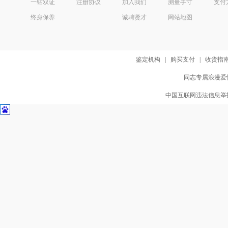
一钻双证
注册协议
加入我们
测量手寸
支付
终身保养
诚聘贤才
网站地图
鉴定机构
|
购买支付
|
收货指
同志专属浪漫爱情
中国互联网违法信息举报