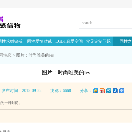
同性求婚钻戒
同性爱情对戒
LGBT真爱空间
常见定制问题
同性之
同性恋
>
图片：时尚唯美的les
图片：时尚唯美的les
发布时间：2015-09-22
浏览：6668
分享：
成为一种时尚。