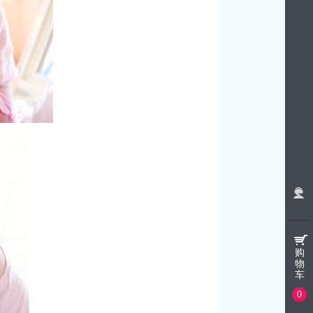
购
物
车
0