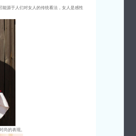
能源于人们对女人的传统看法，女人是感性
时尚的表现。