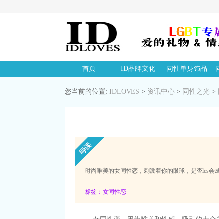
首页
ID品牌文化
同性单身饰品
您当前的位置:
IDLOVES
>
资讯中心
>
同性之光
>
时尚唯美的女同性恋，刺激着你的眼球，是否les会
标签：女同性恋