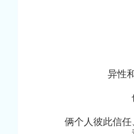
—
—
异性
俩个人彼此信任