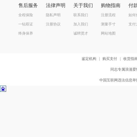
售后服务
法律声明
关于我们
购物指南
付
全程保险
隐私声明
联系我们
注册流程
如何
一钻双证
注册协议
加入我们
测量手寸
支付
终身保养
诚聘贤才
网站地图
鉴定机构
|
购买支付
|
收货指
同志专属浪漫爱情
中国互联网违法信息举报