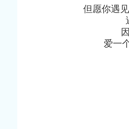
但愿你遇见
爱一