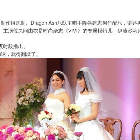
use》制作组炮制、Dragon Ash乐队主唱手降谷建志创作配乐
主演佐久间由衣是时尚杂志《ViVi》的专属模特儿，伊藤沙莉
在深夜时段播出。
看的话，就得翻墙了。