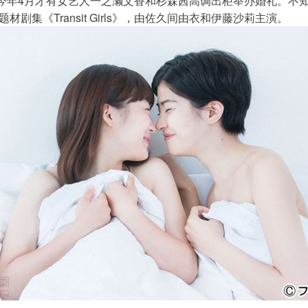
今年4月才有女艺人一之濑文香和杉森茜高调出柜举办婚礼。不
剧集《Transit Girls》，由佐久间由衣和伊藤沙莉主演。