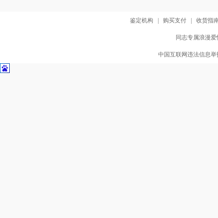
鉴定机构
|
购买支付
|
收货指
同志专属浪漫爱情
中国互联网违法信息举报