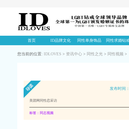
首页
ID品牌文化
同性单身饰品
同性求婚钻
您当前的位置:
IDLOVES
>
资讯中心
>
同性之光
>
同性视频
>
发布时间：20
美团网同性恋采访
标签：同志视频