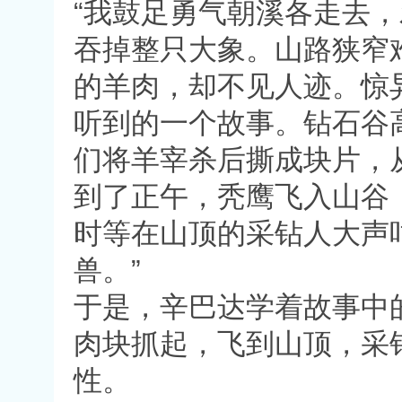
“我鼓足勇气朝溪各走去
吞掉整只大象。山路狭窄
的羊肉，却不见人迹。惊
听到的一个故事。钻石谷
们将羊宰杀后撕成块片，
到了正午，秃鹰飞入山谷
时等在山顶的采钻人大声
兽。”
于是，辛巴达学着故事中
肉块抓起，飞到山顶，采
性。