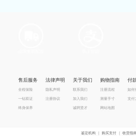
全国免费配送
线上付款
售后服务
法律声明
关于我们
购物指南
付
全程保险
隐私声明
联系我们
注册流程
如何
一钻双证
注册协议
加入我们
测量手寸
支付
终身保养
诚聘贤才
网站地图
鉴定机构
|
购买支付
|
收货指