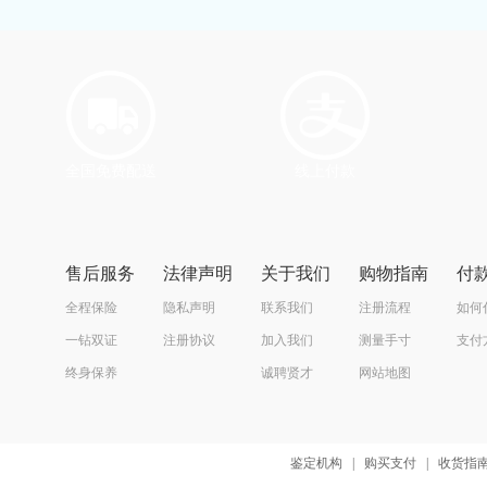
全国免费配送
线上付款
售后服务
法律声明
关于我们
购物指南
付
全程保险
隐私声明
联系我们
注册流程
如何
一钻双证
注册协议
加入我们
测量手寸
支付
终身保养
诚聘贤才
网站地图
鉴定机构
|
购买支付
|
收货指