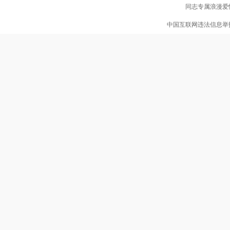
同志专属浪漫爱情
中国互联网违法信息举报