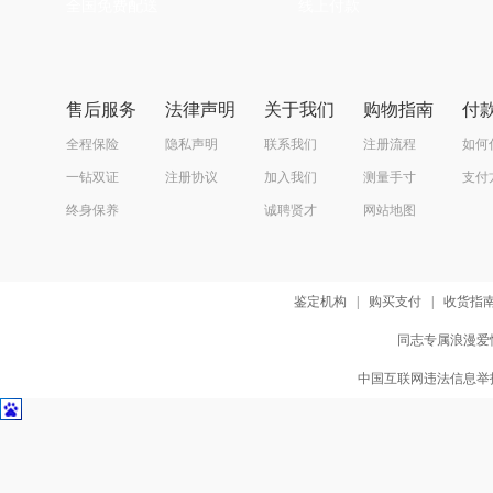
全国免费配送
线上付款
售后服务
法律声明
关于我们
购物指南
付
全程保险
隐私声明
联系我们
注册流程
如何
一钻双证
注册协议
加入我们
测量手寸
支付
终身保养
诚聘贤才
网站地图
鉴定机构
|
购买支付
|
收货指
同志专属浪漫爱情
中国互联网违法信息举报