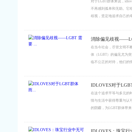
对于LGBT群体来说，id
不再感到孤单和无助。它
歧视，坚定地追求自己的幸福
受到了平等和尊重，它让
我们。”...
消除偏见歧视——LGB
在当今社会，尽管文明不
体（LGBT）的偏见尤为
临不公正的对待，他们的
IDLOVES 这样的品
会包容与平等的重要力量，对
IDLOVES对于LGBT
在这个追求平等与多元的时
情与生活中获得尊重与认可
的阴霾，为LGBT群体带
意义。 ...
IDLOVES：珠宝行