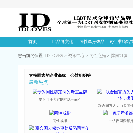
首页
ID品牌文化
同性单身饰品
同性求婚钻
您当前的位置:
IDLOVES
>
资讯中心
>
同性之光
>
撑同组织
支持同志的企业商家、公益组织等
最新热点
专为同性恋定制的珠宝品牌
联合国官方为力挺同性恋
同性戒指
一切反同派都