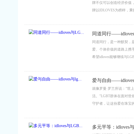
牌不仅可以创造经济价值
牌以IDLOVES为榜样
加包容、公正、美好的社
求幸福，我们的世界终将绽
同道同行——idloves
同道同行，是一种默契，是一
爱、个体价值的道路上携
希望idloves能够继续
爱情和梦想在社会中绽放出更
爱与自由——idloves与
就像罗曼·罗兰所说：“世
活。”LGBT群体在面对世
守护者，让这份爱在珠宝的
多元平等：idloves与L