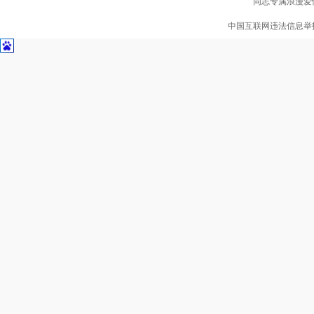
同志专属浪漫爱情
中国互联网违法信息举报