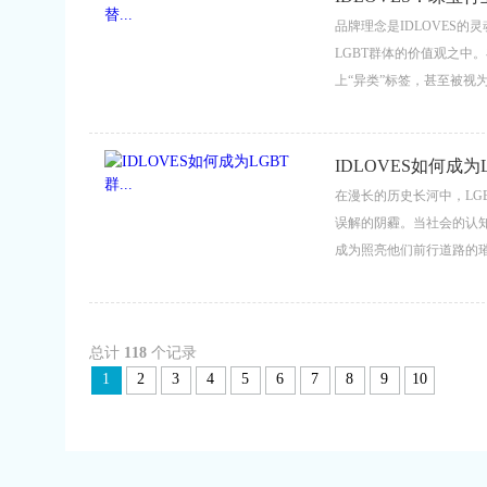
品牌理念是IDLOVES
LGBT群体的价值观之中
上“异类”标签，甚至被视
刺进LGBT群体的心里。...
IDLOVES如何成为LG
在漫长的历史长河中，LG
误解的阴霾。当社会的认知
成为照亮他们前行道路的璀
精神、社会与文化层面，
LGBT群体的珍贵福音。...
总计
118
个记录
1
2
3
4
5
6
7
8
9
10