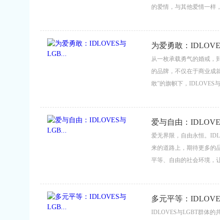
的爱情，与其他爱情一样
老，渴望用信物见证彼此
他们在追寻爱情的道路上
梦想。...
为爱勇敢：IDLOVES
从一枚承载勇气的婚戒，到
的品牌，不仅在于商业成
敢”的旗帜下，IDLOVE
续传递，激励更多人跨越偏
爱与自由：IDLOVES
爱无界限，自由永恒。ID
来的道路上，期待更多的
平等、自由的社会环境，
中找到属于自己的自由与幸福
多元平等：IDLOVES
IDLOVES与LGBT