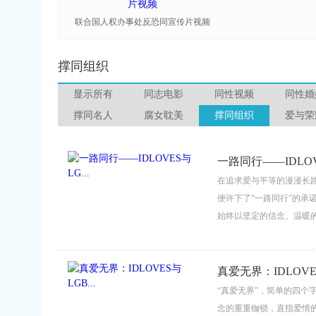
联合国人权办事处反恐同宣传片视频
撑同组织
显示所有
同志电影
同性视频
同性婚
撑同名人
腐女耽美
撑同组织
爱与荣
一路同行——IDLOVE
在追求爱与平等的漫漫长路
便许下了“一路同行”的承
始终以坚定的信念、温暖
携手并进的历程，不仅是
伟大实践。...
真爱无界：IDLOVES
“真爱无界”，简单的四个
念的重重枷锁，直指爱情的