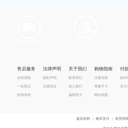
全国免费配送
线上付款
售后服务
法律声明
关于我们
购物指南
付
全程保险
隐私声明
联系我们
注册流程
如何
一钻双证
注册协议
加入我们
测量手寸
支付
终身保养
诚聘贤才
网站地图
鉴定机构
|
购买支付
|
收货指