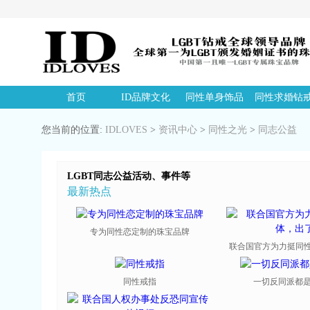
首页
ID品牌文化
同性单身饰品
同性求婚钻
您当前的位置:
IDLOVES
>
资讯中心
>
同性之光
>
同志公益
LGBT同志公益活动、事件等
最新热点
专为同性恋定制的珠宝品牌
联合国官方为力挺同性恋
同性戒指
一切反同派都