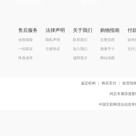
全国免费配送
线上付款
售后服务
法律声明
关于我们
购物指南
付
全程保险
隐私声明
联系我们
注册流程
如何
一钻双证
注册协议
加入我们
测量手寸
支付
终身保养
诚聘贤才
网站地图
鉴定机构
|
购买支付
|
收货指
同志专属浪漫爱情
中国互联网违法信息举报