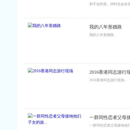
和不知所措，同时也会夹杂
影响后续与孩子的沟通。
易导致亲子沟通进入不良
言，出柜所带来的家庭危机
我的八年形婚路
我的八年形婚路...
2016香港同志游行
2016香港同志游行现场...
一群同性恋者父母接
一群同性恋者父母接纳他们子