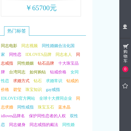
￥65700元
热门标签
同志电影
同志视频
同性婚姻合法化国
购
家
同性恋
IDLOVES品牌
同志名人
同
物
车
志戒指
同性婚姻
钻石品牌
十大珠宝品
0
牌
台湾同志
如何购钻
钻戒价格
女同
性恋
求婚方式
钻石
求婚常识
钻戒的
价格
碧玺
珠宝知识
gay戒指
IDLOVES官方网站
全球十大撑同企业
同
志求婚
同性戒指
珠宝玉石
蓝水晶
idloves品牌名
保护同性恋者的人权
双性
恋
同志健身
同志戒指的戴法
同性婚