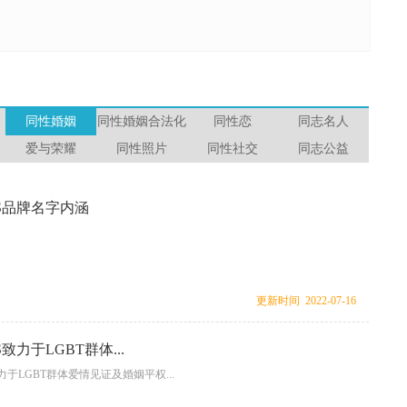
同性婚姻
同性婚姻合法化
同性恋
同志名人
爱与荣耀
同性照片
同性社交
同志公益
ES品牌名字内涵
更新时间 2022-07-16
S致力于LGBT群体...
致力于LGBT群体爱情见证及婚姻平权...